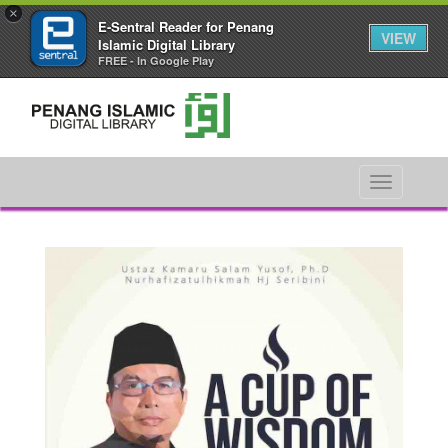
×
E-Sentral Reader for Penang
VIEW
Islamic Digital Library
FREE - In Google Play
Toggle
navigati