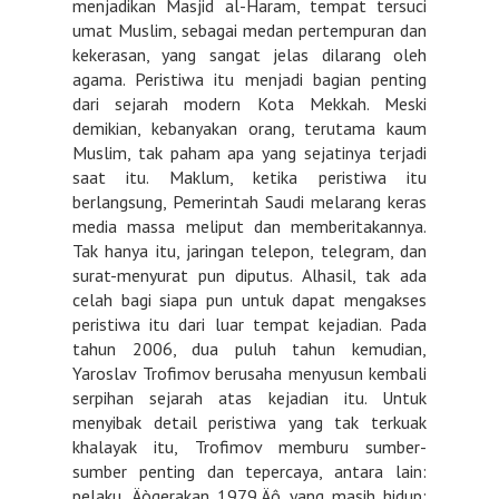
menjadikan Masjid al-Haram, tempat tersuci
umat Muslim, sebagai medan pertempuran dan
kekerasan, yang sangat jelas dilarang oleh
agama. Peristiwa itu menjadi bagian penting
dari sejarah modern Kota Mekkah. Meski
demikian, kebanyakan orang, terutama kaum
Muslim, tak paham apa yang sejatinya terjadi
saat itu. Maklum, ketika peristiwa itu
berlangsung, Pemerintah Saudi melarang keras
media massa meliput dan memberitakannya.
Tak hanya itu, jaringan telepon, telegram, dan
surat-menyurat pun diputus. Alhasil, tak ada
celah bagi siapa pun untuk dapat mengakses
peristiwa itu dari luar tempat kejadian. Pada
tahun 2006, dua puluh tahun kemudian,
Yaroslav Trofimov berusaha menyusun kembali
serpihan sejarah atas kejadian itu. Untuk
menyibak detail peristiwa yang tak terkuak
khalayak itu, Trofimov memburu sumber-
sumber penting dan tepercaya, antara lain:
pelaku ‚Äògerakan 1979‚Äô yang masih hidup;