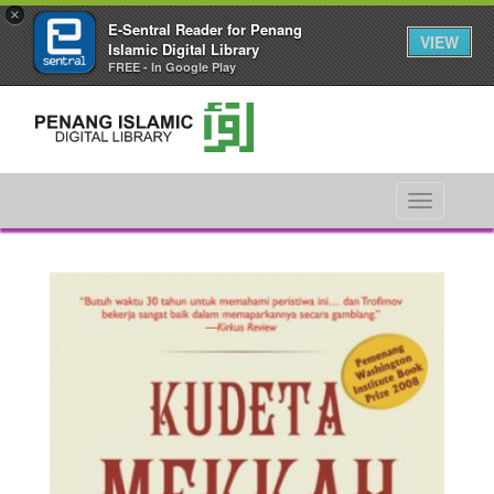
×
E-Sentral Reader for Penang
VIEW
Islamic Digital Library
FREE - In Google Play
Toggle
navigati