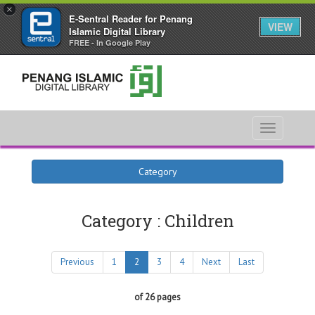
×
E-Sentral Reader for Penang
VIEW
Islamic Digital Library
FREE - In Google Play
Toggle
navigati
Category
Category : Children
Previous
1
2
3
4
Next
Last
of 26 pages