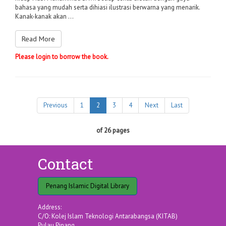
bahasa yang mudah serta dihiasi ilustrasi berwarna yang menarik.
Kanak-kanak akan ...
Read More
Please login to borrow the book.
Previous
1
2
3
4
Next
Last
of 26 pages
Contact
Penang Islamic Digital Library
Address:
C/O: Kolej Islam Teknologi Antarabangsa (KITAB)
Pulau Pinang,